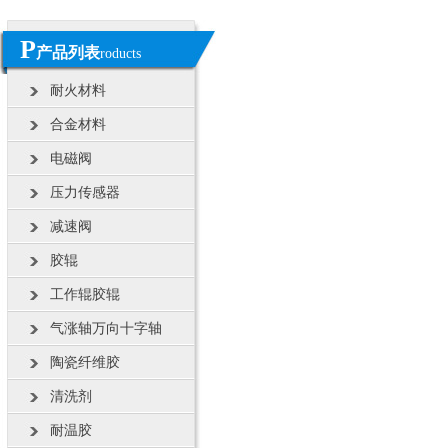
P
产品列表
roducts
耐火材料
合金材料
电磁阀
压力传感器
减速阀
胶辊
工作辊胶辊
气涨轴万向十字轴
陶瓷纤维胶
清洗剂
耐温胶