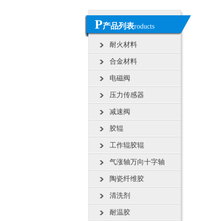
P
产品列表
roducts
耐火材料
合金材料
电磁阀
压力传感器
减速阀
胶辊
工作辊胶辊
气涨轴万向十字轴
陶瓷纤维胶
清洗剂
耐温胶