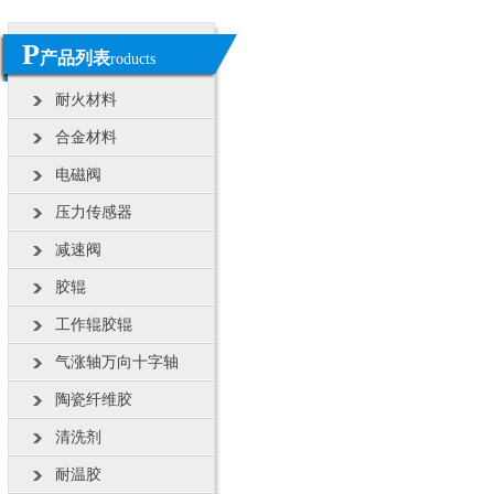
P
产品列表
roducts
耐火材料
合金材料
电磁阀
压力传感器
减速阀
胶辊
工作辊胶辊
气涨轴万向十字轴
陶瓷纤维胶
清洗剂
耐温胶