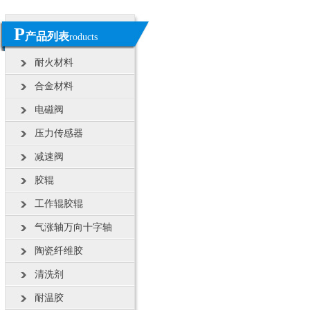
P
产品列表
roducts
耐火材料
合金材料
电磁阀
压力传感器
减速阀
胶辊
工作辊胶辊
气涨轴万向十字轴
陶瓷纤维胶
清洗剂
耐温胶