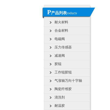
P
产品列表
roducts
耐火材料
合金材料
电磁阀
压力传感器
减速阀
胶辊
工作辊胶辊
气涨轴万向十字轴
陶瓷纤维胶
清洗剂
耐温胶